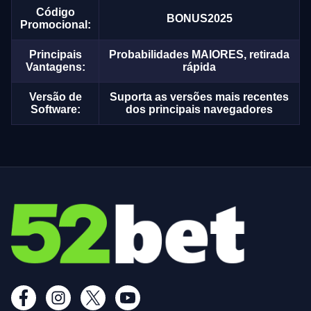
Código
BONUS2025
Promocional:
Principais
Probabilidades MAIORES, retirada
Vantagens:
rápida
Versão de
Suporta as versões mais recentes
Software:
dos principais navegadores