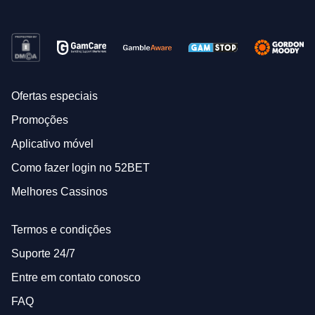
Ofertas especiais
Promoções
Aplicativo móvel
Como fazer login no 52BET
Melhores Cassinos
Termos e condições
Suporte 24/7
Entre em contato conosco
FAQ